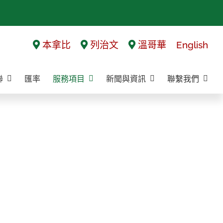
本拿比
列治文
溫哥華
English
聯
匯率
服務項目
新聞與資訊
聯繫我們