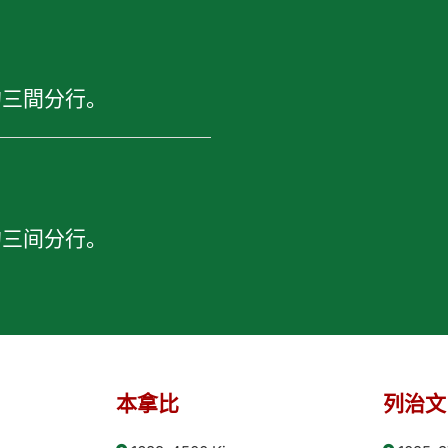
？
的三間分行。
？
的三间分行。
本拿比
列治文